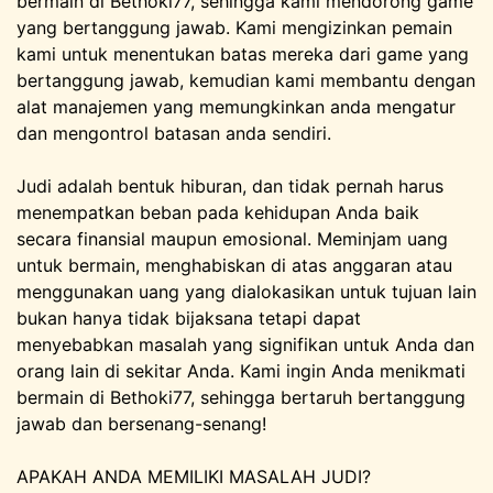
bermain di Bethoki77, sehingga kami mendorong game
yang bertanggung jawab. Kami mengizinkan pemain
kami untuk menentukan batas mereka dari game yang
bertanggung jawab, kemudian kami membantu dengan
alat manajemen yang memungkinkan anda mengatur
dan mengontrol batasan anda sendiri.
Judi adalah bentuk hiburan, dan tidak pernah harus
menempatkan beban pada kehidupan Anda baik
secara finansial maupun emosional. Meminjam uang
untuk bermain, menghabiskan di atas anggaran atau
menggunakan uang yang dialokasikan untuk tujuan lain
bukan hanya tidak bijaksana tetapi dapat
menyebabkan masalah yang signifikan untuk Anda dan
orang lain di sekitar Anda. Kami ingin Anda menikmati
bermain di Bethoki77, sehingga bertaruh bertanggung
jawab dan bersenang-senang!
APAKAH ANDA MEMILIKI MASALAH JUDI?