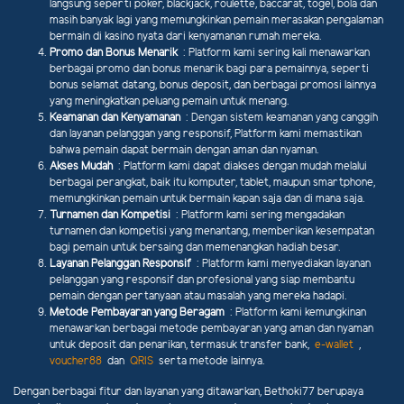
langsung seperti poker, blackjack, roulette, baccarat, togel, bola dan
masih banyak lagi yang memungkinkan pemain merasakan pengalaman
bermain di kasino nyata dari kenyamanan rumah mereka.
Promo dan Bonus Menarik
: Platform kami sering kali menawarkan
berbagai promo dan bonus menarik bagi para pemainnya, seperti
bonus selamat datang, bonus deposit, dan berbagai promosi lainnya
yang meningkatkan peluang pemain untuk menang.
Keamanan dan Kenyamanan
: Dengan sistem keamanan yang canggih
dan layanan pelanggan yang responsif, Platform kami memastikan
bahwa pemain dapat bermain dengan aman dan nyaman.
Akses Mudah
: Platform kami dapat diakses dengan mudah melalui
berbagai perangkat, baik itu komputer, tablet, maupun smartphone,
memungkinkan pemain untuk bermain kapan saja dan di mana saja.
Turnamen dan Kompetisi
: Platform kami sering mengadakan
turnamen dan kompetisi yang menantang, memberikan kesempatan
bagi pemain untuk bersaing dan memenangkan hadiah besar.
Layanan Pelanggan Responsif
: Platform kami menyediakan layanan
pelanggan yang responsif dan profesional yang siap membantu
pemain dengan pertanyaan atau masalah yang mereka hadapi.
Metode Pembayaran yang Beragam
: Platform kami kemungkinan
menawarkan berbagai metode pembayaran yang aman dan nyaman
untuk deposit dan penarikan, termasuk transfer bank,
e-wallet
,
voucher88
dan
QRIS
serta metode lainnya.
Dengan berbagai fitur dan layanan yang ditawarkan, Bethoki77 berupaya