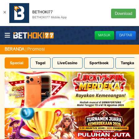
×
BETHOKI77
Download
BETHOKI77 Mobile App
MASUK
DAFTAR
Promosi
BERANDA
Special
Togel
LiveCasino
Sportbook
Tangkas